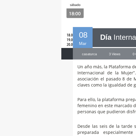
08
Día
Interna
Mar
casaturca
3 Views
0
Un año más, la Plataforma de
Internacional de la Mujer
asociación el pasado 8 de M
claves como la igualdad de g
Para ello, la plataforma pre
femenino en este marcado dí
personas que pudieron disfru
Desde las seis de la tarde 
preparada especialment