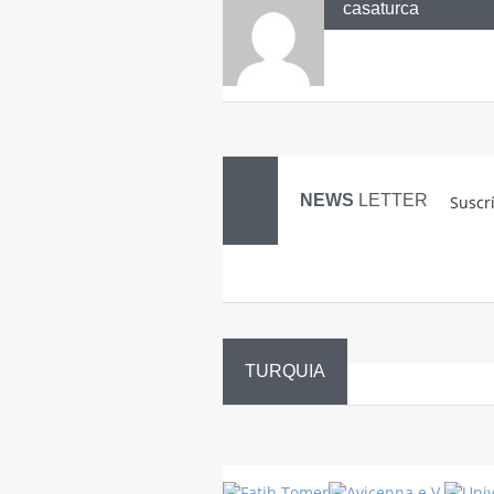
casaturca
NEWS
LETTER
Suscr
TURQUIA
Danza
Sufí –…