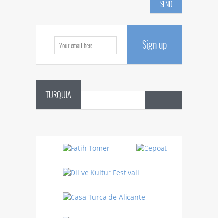
Sign up
TURQUIA
Danza
Sufí –…
Fiestas
en 
Turquía
Turquía