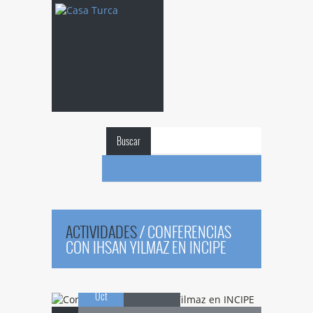
Buscar
Conferencias
con
ACTIVIDADES
/
CONFERENCIAS
Ihsan Yilmaz en
CON IHSAN YILMAZ EN INCIPE
07
INCIPE
Oct