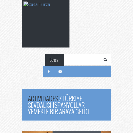
Buscar
ACTIVIDADES
/
TÜRKIYE
SEVDALISI İSPANYOLLAR
YEMEKTE BIR ARAYA GELDI