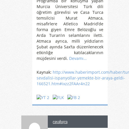
Programda bir konuşma yapan
Murcia Üniversitesi Türk dili
öğretim görevlisi ve Casa Turca
temsilcisi Murat Atmaca,
misafirlere Atletico Madrid’de
forma giyen Emre Belözoğlu ve
Arda Turan’ın selamlarını iletti.
Atmaca ayrıca, milli yıldızların
Şubat ayında Sax’ta düzenlenecek
etkinliğe katılacaklarının
müjdesini verdi.
Devamı…
Kaynak:
http://www.haberimport.com/haber/tur
sevdalisi-ispanyollar-yemekte-bir-araya-geldi-
166521.htm#ixzz2FAAr4n22
casaturca