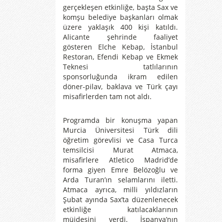
gerçekleşen etkinliğe, başta Sax ve
komşu belediye başkanları olmak
üzere yaklaşık 400 kişi katıldı.
Alicante şehrinde faaliyet
gösteren Elche Kebap, İstanbul
Restoran, Efendi Kebap ve Ekmek
Teknesi tatlılarının
sponsorluğunda ikram edilen
döner-pilav, baklava ve Türk çayı
misafirlerden tam not aldı.
Programda bir konuşma yapan
Murcia Üniversitesi Türk dili
öğretim görevlisi ve Casa Turca
temsilcisi Murat Atmaca,
misafirlere Atletico Madrid’de
forma giyen Emre Belözoğlu ve
Arda Turan’ın selamlarını iletti.
Atmaca ayrıca, milli yıldızların
Şubat ayında Sax’ta düzenlenecek
etkinliğe katılacaklarının
müjdesini verdi. İspanya’nın