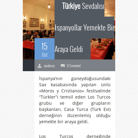
Türkiye
Sevdalısı
İspanyollar Yemekte Bir
15
Araya Geldi
Oct
casaturca
0 Comment
İspanya’nın güneydoğusundaki
Sax kasabasında yapılan ünlü
«Moros y Cristianos» festivalinde
“Türkler”i temsil eden Los Turcos
grubu ve diğer grupların
başkanları, Casa Turca (Türk Evi)
derneğinin düzenlemiş olduğu
yemekte bir araya geldi.
Los Turcos derneğinde