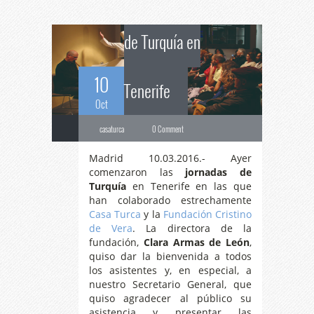
de Turquía en
10
Tenerife
Oct
casaturca
0 Comment
Madrid 10.03.2016.- Ayer
comenzaron las
jornadas de
Turquía
en Tenerife en las que
han colaborado estrechamente
Casa Turca
y la
Fundación Cristino
de Vera
. La directora de la
fundación,
Clara Armas de León
,
quiso dar la bienvenida a todos
los asistentes y, en especial, a
nuestro Secretario General, que
quiso agradecer al público su
asistencia y presentar las