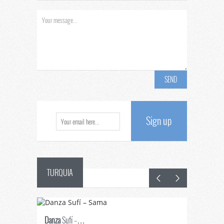
Sign up
TURQUIA
Danza
Sufí –…
Fiestas
en 