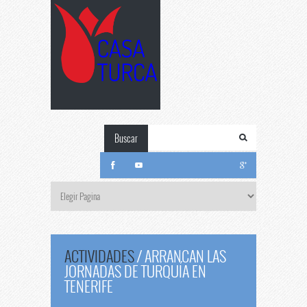
Buscar
ACTIVIDADES
/
ARRANCAN LAS
JORNADAS DE TURQUÍA EN
TENERIFE
Arrancan
las jornadas