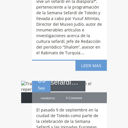
vive un sefardí en la diáspora?”,
perteneciente a la programación
de la Semana Sefardí de Toledo y
llevada a cabo por Yusuf Altintas,
Tradición
e
Director del Museo Judío, autor de
innumerables artículos e
investigaciones acerca de la
interculturalidad
cultura sefardí, Jefe de Redacción
del periódico “Shalom”, asesor en
el Rabinato de Turquía.…
en el repertorio
LEER MAS
09
sefardí…
Sep
casaturca
0 Comment
El pasado 9 de septiembre en la
ciudad de Toledo como parte de
la celebración de la Semana
Sefardí y las Jornadas Europeas