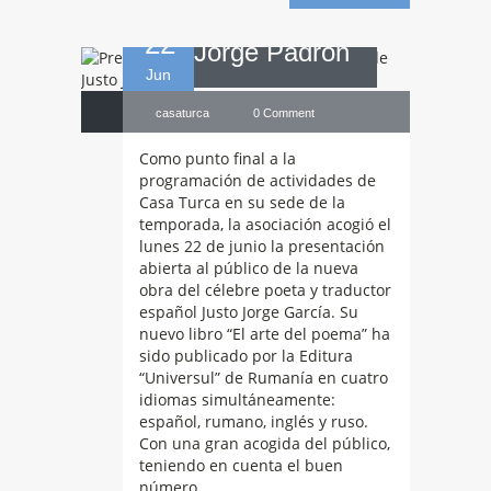
22
Jorge Padrón
Jun
casaturca
0 Comment
Como punto final a la
programación de actividades de
Casa Turca en su sede de la
temporada, la asociación acogió el
lunes 22 de junio la presentación
abierta al público de la nueva
obra del célebre poeta y traductor
español Justo Jorge García. Su
nuevo libro “El arte del poema” ha
sido publicado por la Editura
Conferencia
“Universul” de Rumanía en cuatro
idiomas simultáneamente:
español, rumano, inglés y ruso.
«La situación del
Con una gran acogida del público,
teniendo en cuenta el buen
número…