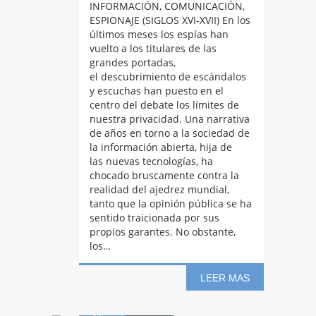
INFORMACIÓN, COMUNICACIÓN,
ESPIONAJE (SIGLOS XVI-XVII) En los
últimos meses los espías han
vuelto a los titulares de las
grandes portadas,
el descubrimiento de escándalos
y escuchas han puesto en el
centro del debate los límites de
nuestra privacidad. Una narrativa
de años en torno a la sociedad de
la información abierta, hija de
las nuevas tecnologías, ha
chocado bruscamente contra la
realidad del ajedrez mundial,
ARDA
TURAN:
tanto que la opinión pública se ha
sentido traicionada por sus
propios garantes. No obstante,
los…
Presentación del
LEER MAS
14
libro