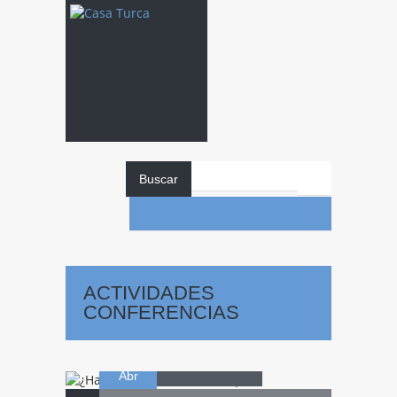
Buscar
¿Hacia
dónde
ACTIVIDADES
camina
CONFERENCIAS
07
Turquía?
Abr