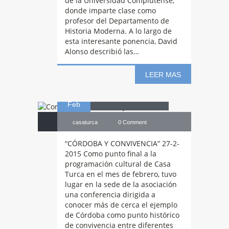
de la Universidad Complutense,
donde imparte clase como
Conferencia:
profesor del Departamento de
Historia Moderna. A lo largo de
esta interesante ponencia, David
Alonso describió las…
Córdoba y
LEER MAS
27
Convivencia
Feb
casaturca
0 Comment
“CÓRDOBA Y CONVIVENCIA” 27-2-
2015 Como punto final a la
programación cultural de Casa
Turca en el mes de febrero, tuvo
lugar en la sede de la asociación
una conferencia dirigida a
conocer más de cerca el ejemplo
de Córdoba como punto histórico
de convivencia entre diferentes