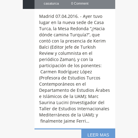
casaturca
0 Comment
Madrid 07.04.2016. - Ayer tuvo
lugar en la nueva sede de Casa
Turca, la Mesa Redonda “¿Hacia
dónde camina Turquía?”, que
contó con la presencia de Kerim
Balci (Editor Jefe de Turkish
Review y columnista en el
periódico Zaman), y con la
participación de los ponentes:
Carmen Rodríguez López
(Profesora de Estudios Turcos
Contemporáneos en el
Presentación
Departamento de Estudios Árabes
e Islámicos de la UAM); Marc
Saurina Lucini (Investigador del
de “El arte del
Taller de Estudios Internacionales
Mediterráneos de la UAM); y
finalmente Jaime Ferri…
poema”, de Justo
LEER MAS