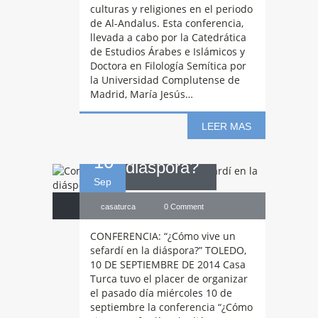
culturas y religiones en el periodo
Conferencia:
de Al-Andalus. Esta conferencia,
llevada a cabo por la Catedrática
de Estudios Árabes e Islámicos y
¿Cómo vive un
Doctora en Filología Semítica por
la Universidad Complutense de
Madrid, María Jesús…
sefardí en la
LEER MAS
10
diáspora?
Sep
casaturca
0 Comment
CONFERENCIA: “¿Cómo vive un
sefardí en la diáspora?” TOLEDO,
10 DE SEPTIEMBRE DE 2014 Casa
Turca tuvo el placer de organizar
el pasado día miércoles 10 de
septiembre la conferencia “¿Cómo