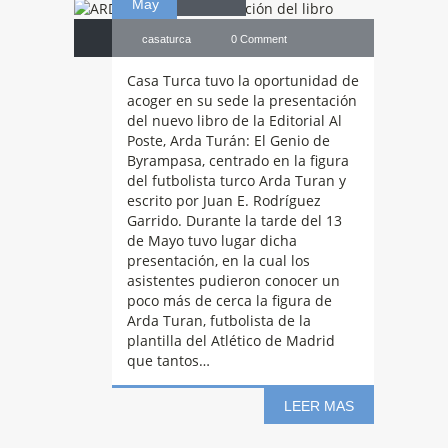
May
casaturca
0 Comment
Casa Turca tuvo la oportunidad de
acoger en su sede la presentación
del nuevo libro de la Editorial Al
Poste, Arda Turán: El Genio de
Byrampasa, centrado en la figura
del futbolista turco Arda Turan y
escrito por Juan E. Rodríguez
Garrido. Durante la tarde del 13
de Mayo tuvo lugar dicha
presentación, en la cual los
asistentes pudieron conocer un
ARDA
TURAN:
poco más de cerca la figura de
Arda Turan, futbolista de la
plantilla del Atlético de Madrid
que tantos…
Presentación del
LEER MAS
05
libro