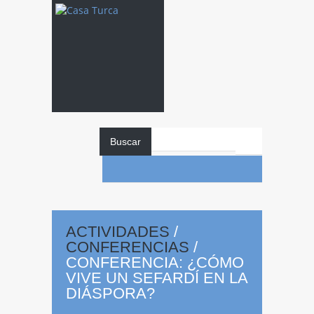
Buscar
Conferencia:
ACTIVIDADES
/
¿Cómo vive un
CONFERENCIAS
/
CONFERENCIA: ¿CÓMO
VIVE UN SEFARDÍ EN LA
DIÁSPORA?
sefardí en la