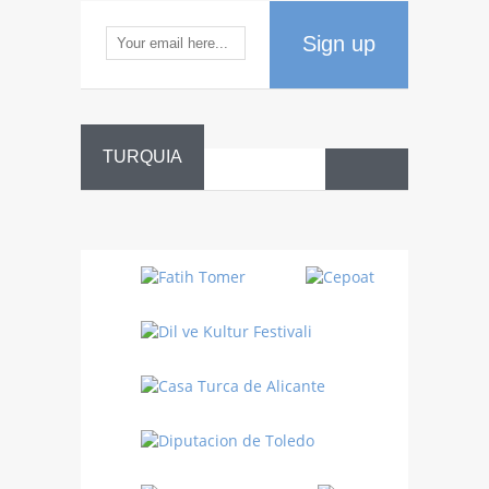
Sign up
TURQUIA
Danza
Sufí –…
Fiestas
Turquía
Turquía