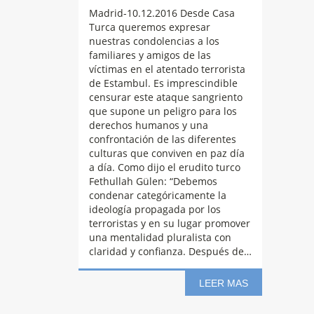
Madrid-10.12.2016 Desde Casa
Turca queremos expresar
nuestras condolencias a los
familiares y amigos de las
víctimas en el atentado terrorista
de Estambul. Es imprescindible
censurar este ataque sangriento
que supone un peligro para los
derechos humanos y una
confrontación de las diferentes
culturas que conviven en paz día
a día. Como dijo el erudito turco
Arrancan
las
Fethullah Gülen: “Debemos
condenar categóricamente la
ideología propagada por los
jornadas de
terroristas y en su lugar promover
una mentalidad pluralista con
claridad y confianza. Después de…
Turquía en
LEER MAS