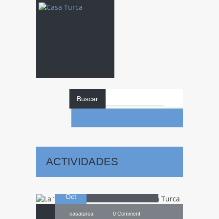
Buscar
La
“Noche de
Henna” vuelve a
ACTIVIDADES
17
Casa Turca
Oct
casaturca
0 Comment