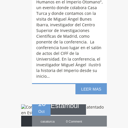
Humanos en el Imperio Otomano",
un evento donde colabora Casa
Turca y donde contamos con la
visita de Miguel Ángel Bunes
Ibarra, investigador del Centro
Superior de Investigaciones
Científicas de Madrid, como
ponente de la conferencia. La
Condolencias
conferencia tuvo lugar en el salón
de actos del CIFF de la
Universidad. En la conferencia, el
a las víctimas del
investigador Miguel Ángel ilustró
la historia del Imperio desde su
inicio…
atentado en
LEER MAS
10
Estambul
Oct
casaturca
0 Comment