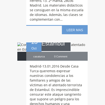
Ferrero, 13. 2ª Planta, 28036
Madrid. Los materiales didácticos
a las víctimas del
se consiguen en la misma escuela
de idiomas. Además, las clases se
complementan con…
atentado en
LEER MAS
13
Estambul
Oct
casaturca
0 Comment
Madrid-13.01.2016 Desde Casa
Turca queremos expresar
nuestras condolencias a los
familiares y amigos de las
víctimas en el atentado terrorista
de Estambul. Es imprescindible
censurar este ataque sangriento
que supone un peligro para los
derechos humanos y una