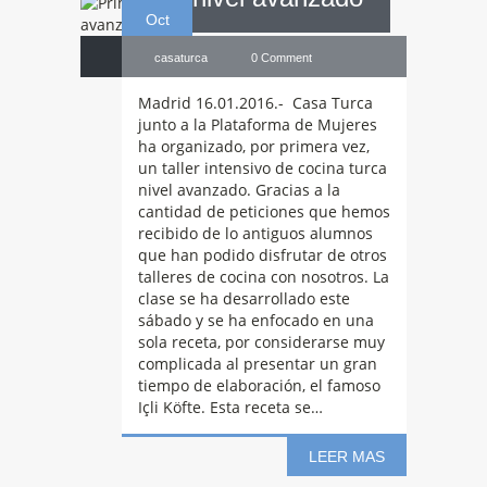
Oct
casaturca
0 Comment
Madrid 16.01.2016.- Casa Turca
junto a la Plataforma de Mujeres
ha organizado, por primera vez,
un taller intensivo de cocina turca
nivel avanzado. Gracias a la
cantidad de peticiones que hemos
recibido de lo antiguos alumnos
que han podido disfrutar de otros
talleres de cocina con nosotros. La
clase se ha desarrollado este
sábado y se ha enfocado en una
Gran
acogida
sola receta, por considerarse muy
complicada al presentar un gran
tiempo de elaboración, el famoso
Içli Köfte. Esta receta se…
de Cine Turco en
LEER MAS