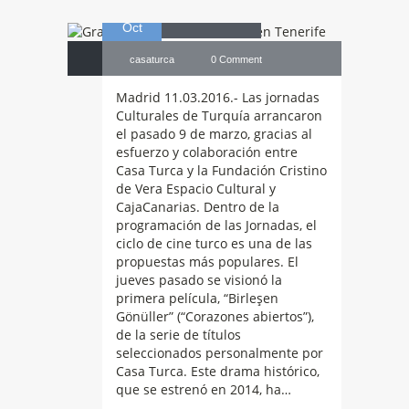
14
Tenerife
Oct
casaturca
0 Comment
Madrid 11.03.2016.- Las jornadas
Culturales de Turquía arrancaron
el pasado 9 de marzo, gracias al
esfuerzo y colaboración entre
Casa Turca y la Fundación Cristino
de Vera Espacio Cultural y
CajaCanarias. Dentro de la
programación de las Jornadas, el
ciclo de cine turco es una de las
propuestas más populares. El
jueves pasado se visionó la
Enes
Kanter,
primera película, “Birleşen
Gönüller” (“Corazones abiertos”),
de la serie de títulos
jugador de la
seleccionados personalmente por
Casa Turca. Este drama histórico,
que se estrenó en 2014, ha…