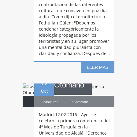
confrontación de las diferentes
culturas que conviven en paz día
a día. Como dijo el erudito turco
Los
Derechos
Fethullah Gülen: "Debemos
condenar categóricamente la
ideología propagada por los
Humanos en el
terroristas y en su lugar promover
una mentalidad pluralista con
claridad y confianza. Después de…
Imperio
LEER MAS
12
Otomano
Oct
casaturca
0 Comment
Madrid 12.02.2016.- Ayer se
celebró la primera conferencia del
4º Mes de Turquía en la
Universidad de Alcalá, "Derechos