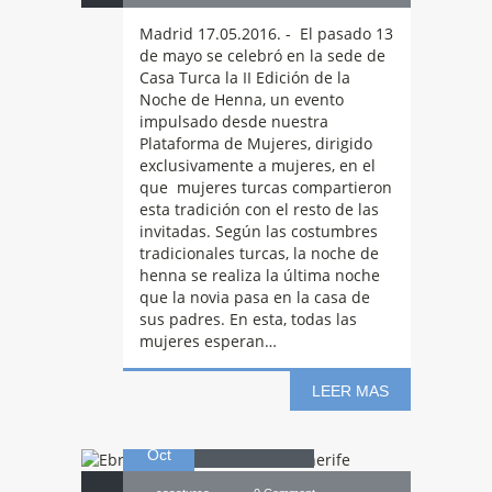
Madrid 17.05.2016. - El pasado 13
de mayo se celebró en la sede de
Casa Turca la II Edición de la
Noche de Henna, un evento
impulsado desde nuestra
Plataforma de Mujeres, dirigido
exclusivamente a mujeres, en el
que mujeres turcas compartieron
esta tradición con el resto de las
invitadas. Según las costumbres
tradicionales turcas, la noche de
Ebru
y
henna se realiza la última noche
que la novia pasa en la casa de
sus padres. En esta, todas las
mujeres esperan…
caligrafía turca en
LEER MAS
16
Tenerife
Oct