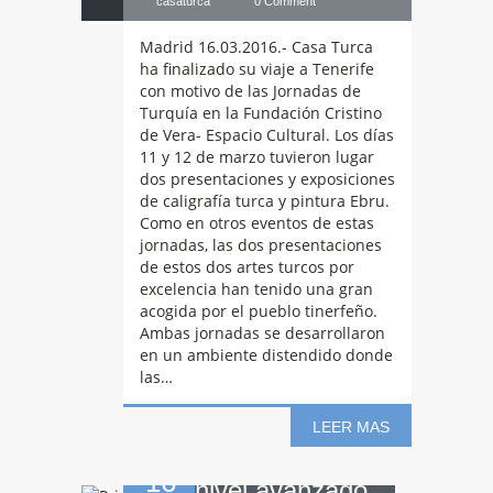
casaturca
0 Comment
Madrid 16.03.2016.- Casa Turca
ha finalizado su viaje a Tenerife
con motivo de las Jornadas de
Turquía en la Fundación Cristino
de Vera- Espacio Cultural. Los días
11 y 12 de marzo tuvieron lugar
dos presentaciones y exposiciones
de caligrafía turca y pintura Ebru.
Como en otros eventos de estas
jornadas, las dos presentaciones
de estos dos artes turcos por
excelencia han tenido una gran
acogida por el pueblo tinerfeño.
Primer
taller de
Ambas jornadas se desarrollaron
en un ambiente distendido donde
las…
cocina turca de
LEER MAS
16
nivel avanzado