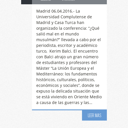
Madrid 06.04.2016.- La
Universidad Complutense de
Madrid y Casa Turca han
organizado la conferencia: “¿Qué
salió mal en el mundo
musulmán?” llevada a cabo por el
periodista, escritor y académico
turco, Kerim Balci. El encuentro
con Balci atrajo un gran número
de estudiantes y profesores del
Máster “La Unión Europea y el
Mediterráneo: los fundamentos
históricos, culturales, políticos,
económicos y sociales”, donde se
Arranca
la tercera
expuso la delicada situación que
se está viviendo en Oriente Medio
a causa de las guerras y las…
edición de Concierto de
LEER MAS