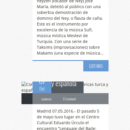
neyzen (tocador de Ney) Jose
María, deleitó al público con una
soberbia demostración de
dominio del Ney, o flauta de caña.
Éste es el instrumento por
excelencia de la música Sufí,
música mística Mevleví de
Combinación
de
Turquía. Con una serie de
Taksims (improvisaciones) sobre
Makams (una especie de música…
danzas folklóricas turca
LEER MAS
07
y española
Oct
casaturca
0 Comment
Madrid 07.05.2016.- El pasado 5
de mayo tuvo lugar en el Centro
Cultural Eduardo Úrculo el
encuentro “Lenguaje del Baile: