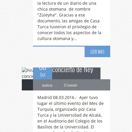
la lectura de un diario de una
chica otomana de nombre
"Züleyha". Gracias a ese
documento, las amigas de Casa
Finaliza
el Mes de
Turca tuvieron el privilegio de
conocer todos los aspectos de la
cultura otomana y…
Turquía con un
LEER MAS
08
concierto de Ney
Oct
casaturca
0 Comment
Madrid 08.03.2016.- Ayer tuvo
lugar el último evento del Mes de
Turquía, organizado por Casa
Turca y la Universidad de Alcalá,
en el Auditorio del Colegio de los
Basilios de la Universidad. El