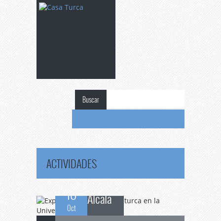
Exposición
de
Buscar
caligrafía turca en la
Universidad de
ACTIVIDADES
10
Alcalá
Oct