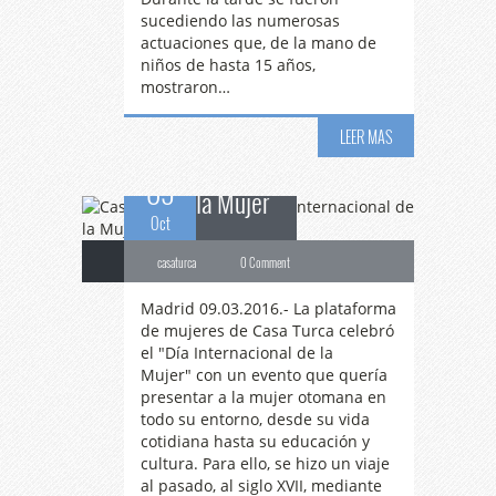
sucediendo las numerosas
Casa
Turca celebra
actuaciones que, de la mano de
niños de hasta 15 años,
mostraron…
el Día Internacional de
LEER MAS
09
la Mujer
Oct
casaturca
0 Comment
Madrid 09.03.2016.- La plataforma
de mujeres de Casa Turca celebró
el "Día Internacional de la
Mujer" con un evento que quería
presentar a la mujer otomana en
todo su entorno, desde su vida
cotidiana hasta su educación y
cultura. Para ello, se hizo un viaje
al pasado, al siglo XVII, mediante