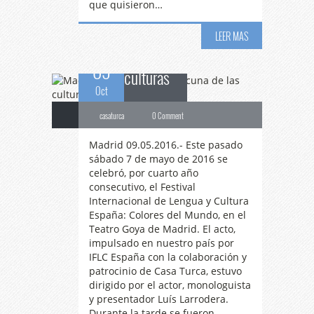
que quisieron…
en la cuna de las
LEER MAS
09
culturas
Oct
casaturca
0 Comment
Madrid 09.05.2016.- Este pasado
sábado 7 de mayo de 2016 se
celebró, por cuarto año
consecutivo, el Festival
Internacional de Lengua y Cultura
España: Colores del Mundo, en el
Teatro Goya de Madrid. El acto,
impulsado en nuestro país por
IFLC España con la colaboración y
patrocinio de Casa Turca, estuvo
dirigido por el actor, monologuista
y presentador Luís Larrodera.
Durante la tarde se fueron