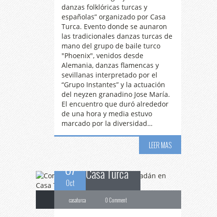
danzas folklóricas turcas y
españolas” organizado por Casa
Turca. Evento donde se aunaron
las tradicionales danzas turcas de
mano del grupo de baile turco
"Phoenix", venidos desde
Alemania, danzas flamencas y
sevillanas interpretado por el
“Grupo Instantes” y la actuación
del neyzen granadino Jose María.
Comienzan
las
El encuentro que duró alrededor
de una hora y media estuvo
marcado por la diversidad…
Cenas de Ramadán en
LEER MAS
07
Casa Turca
Oct
casaturca
0 Comment