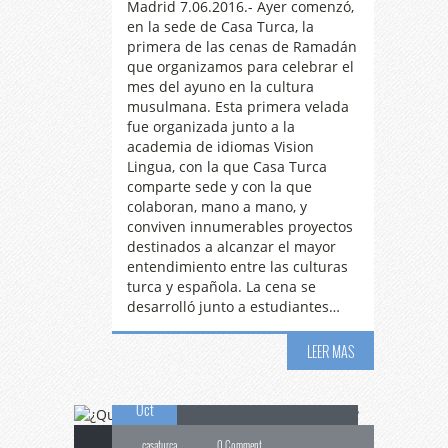
Madrid 7.06.2016.- Ayer comenzó,
en la sede de Casa Turca, la
primera de las cenas de Ramadán
que organizamos para celebrar el
mes del ayuno en la cultura
musulmana. Esta primera velada
fue organizada junto a la
academia de idiomas Vision
Lingua, con la que Casa Turca
comparte sede y con la que
colaboran, mano a mano, y
conviven innumerables proyectos
destinados a alcanzar el mayor
entendimiento entre las culturas
turca y española. La cena se
desarrolló junto a estudiantes…
¿Qué
salio mal en el
LEER MAS
06
mundo musulmán?
Oct
casaturca
0 Comment