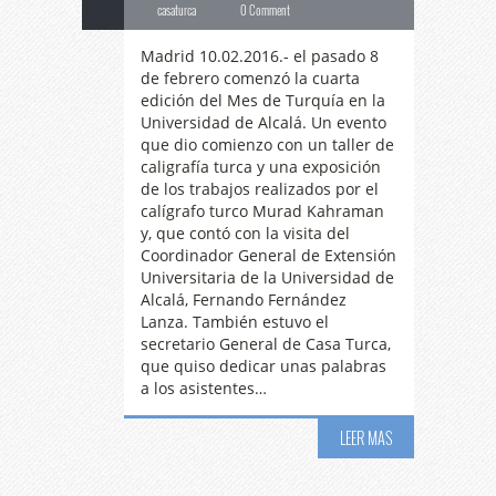
casaturca
0 Comment
Madrid 10.02.2016.- el pasado 8
de febrero comenzó la cuarta
edición del Mes de Turquía en la
Universidad de Alcalá. Un evento
que dio comienzo con un taller de
caligrafía turca y una exposición
de los trabajos realizados por el
calígrafo turco Murad Kahraman
y, que contó con la visita del
Coordinador General de Extensión
Universitaria de la Universidad de
Alcalá, Fernando Fernández
Lanza. También estuvo el
Música
y danza sufí
secretario General de Casa Turca,
que quiso dedicar unas palabras
a los asistentes…
en Concierto de tres
LEER MAS
09