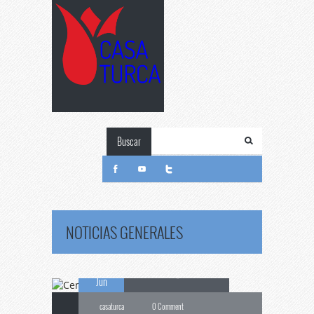
Buscar
Cena
de Ramadán
NOTICIAS GENERALES
17
para Religiosos
Jun
casaturca
0 Comment