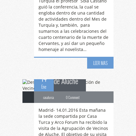
Turquía el profesor Sola Castaño
guió la conferencia, la cual se
engloba dentro de una cantidad
de actividades dentro del Mes de
Turquía y, también, para
sumarnos a las celebraciones del
Desayunamos
con la
cuarto centenario de la muerte de
Cervantes, y así dar un pequeño
homenaje al novelista…
Agrupación de Vecinos
LEER MAS
14
de Aluche
Ene
casaturca
0 Comment
Madrid- 14.01.2016 Esta mañana
la sede compartida por Casa
Turca y Arco Forum ha recibido la
visita de la Agrupación de Vecinos
de Aluche. El objetivo de su visita