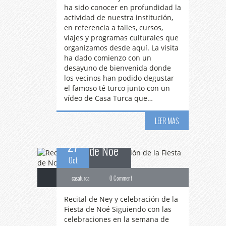
ha sido conocer en profundidad la
actividad de nuestra institución,
en referencia a talles, cursos,
viajes y programas culturales que
organizamos desde aquí. La visita
ha dado comienzo con un
desayuno de bienvenida donde
Recital
de Ney y
los vecinos han podido degustar
el famoso té turco junto con un
vídeo de Casa Turca que…
celebración de la Fiesta
LEER MAS
27
de Noé
Oct
casaturca
0 Comment
Recital de Ney y celebración de la
Fiesta de Noé Siguiendo con las
celebraciones en la semana de