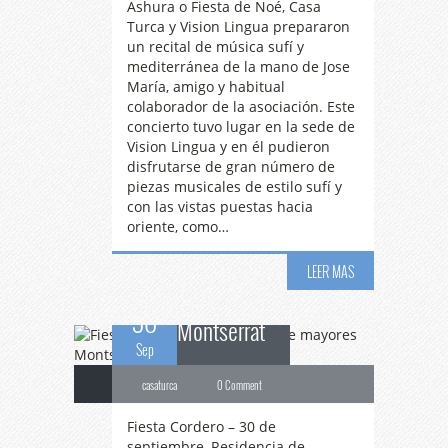
Ashura o Fiesta de Noé, Casa
Turca y Vision Lingua prepararon
un recital de música sufí y
mediterránea de la mano de Jose
María, amigo y habitual
colaborador de la asociación. Este
concierto tuvo lugar en la sede de
Vision Lingua y en él pudieron
disfrutarse de gran número de
Fiesta
Cordero –
piezas musicales de estilo sufí y
con las vistas puestas hacia
oriente, como…
Residencia de mayores
LEER MAS
30
Montserrat
Sep
casaturca
0 Comment
Fiesta Cordero – 30 de
septiembre, Residencia de