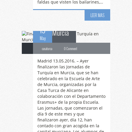
faldas que visten los bailarines,…
Jornadas de Turquía en
LEER MAS
13
Murcia
May
casaturca
0 Comment
Madrid 13.05.2016. – Ayer
finalizaron las Jornadas de
Turquía en Murcia, que se han
celebrado en la Escuela de Arte
de Murcia, organizadas por la
Casa Turca de Alicante en
colaboración con el Departamento
Erasmus+ de la propia Escuela.
Las jornadas, que comenzaron el
día 9 de este mes y que
finalizaron ayer, día 12, han
contado con gran acogida en la
capital murciana. Los alumnos de