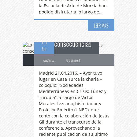
La
transición en
la Escuela de Arte de Murcia han
podido disfrutar a lo largo de…
Oriente Medio y sus
LEER MAS
21
consecuencias
Abr
casaturca
0 Comment
Madrid 21.04.2016. – Ayer tuvo
lugar en Casa Turca la charla –
coloquio: “Sociedades
Mediterráneas en Crisis: Túnez y
Turquía”, a cargo de Víctor
Morales Lezcano, historiador y
Profesor Emérito (UNED), que
contó con la colaboración de Jesús
Gil durante el transcurso de la
conferencia. Aprovechando la
reciente publicación de su último