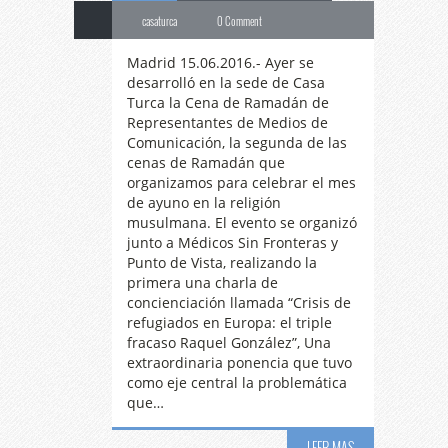
casaturca
0 Comment
Madrid 15.06.2016.- Ayer se
desarrolló en la sede de Casa
Turca la Cena de Ramadán de
Representantes de Medios de
Comunicación, la segunda de las
cenas de Ramadán que
organizamos para celebrar el mes
de ayuno en la religión
musulmana. El evento se organizó
junto a Médicos Sin Fronteras y
Punto de Vista, realizando la
primera una charla de
concienciación llamada “Crisis de
refugiados en Europa: el triple
La
música y danza
fracaso Raquel González”, Una
extraordinaria ponencia que tuvo
como eje central la problemática
que…
sufí envuelve
LEER MAS