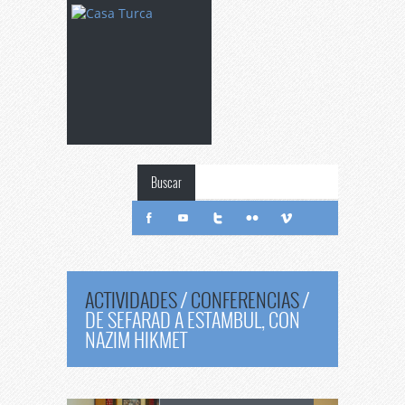
Buscar
ACTIVIDADES
/
CONFERENCIAS
/
DE SEFARAD A ESTAMBUL, CON
NAZIM HIKMET
De
Sefarad a