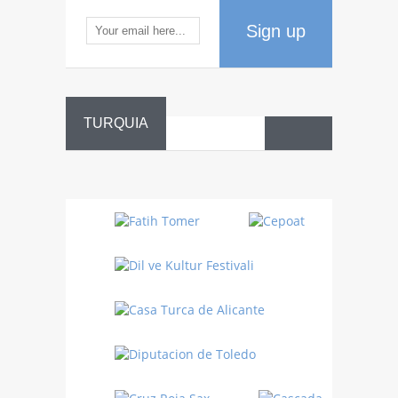
Sign up
TURQUIA
Danza
Sufí –…
Fiestas
Turquía
Turquía