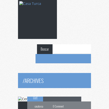
Buscar
Cena
de Ramadán
/
ARCHIVES
26
para Estudiantes
Oct
casaturca
0 Comment