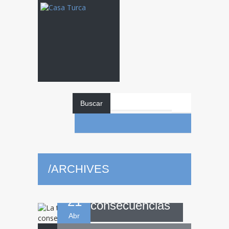
La
transición en
Buscar
Oriente Medio y
/
ARCHIVES
sus
21
consecuencias
Abr