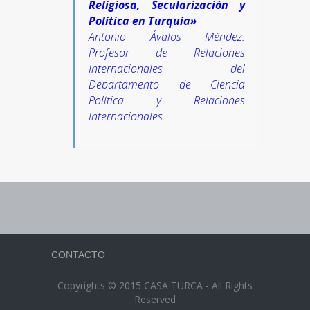
Religiosa, Secularización y
Política en Turquía»
Antonio Ávalos Méndez:
Profesor de Relaciones
Internacionales del
Departamento de Ciencia
Política y Relaciones
Internacionales
CONTACTO
Copyrights © 2015 CASA TURCA - All Rights
Reserved