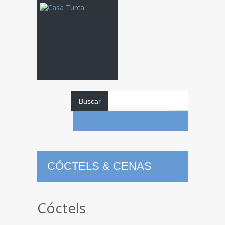
Buscar
CÓCTELS & CENAS
Cóctels