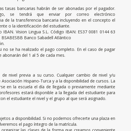
las tasas bancarias habrán de ser abonadas por el pagador.
o, se tendrá que enviar por correo electrónico
a de la transferencia bancaria incluyendo en el concepto el
te o la identificación del estudiante.
igo IBAN. Vision Lingua S.L. Código IBAN: ES37 0081 0144 63
 BSABESBB Banco Sabadell Atlántico
ón.
i no se ha realizado el pago completo. En el caso de pagar
 abonarán del 1 al 5 de cada mes.
de nivel previa a su curso. Cualquier cambio de nivel y/u
 Asociación Hispano-Turca y a la disponibilidad de cursos. La
arse en la escuela el día de llegada o previamente mediante
rofesores estará disponible a la llegada del estudiante para
con el estudiante el nivel y el grupo al que será asignado.
jetos a disponibilidad. Si no podemos ofrecerte una plaza en
veremos el pago íntegro de la matrícula.
organizar las clases de la forma que creamos conveniente