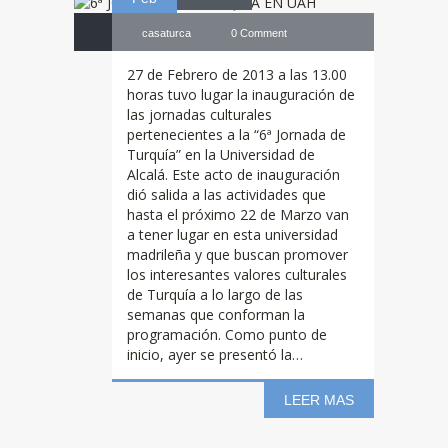
casaturca
0 Comment
27 de Febrero de 2013 a las 13.00
horas tuvo lugar la inauguración de
las jornadas culturales
pertenecientes a la “6ª Jornada de
Turquía” en la Universidad de
Alcalá. Este acto de inauguración
dió salida a las actividades que
hasta el próximo 22 de Marzo van
5ª
Jornada de
a tener lugar en esta universidad
madrileña y que buscan promover
los interesantes valores culturales
Turquía en
de Turquía a lo largo de las
semanas que conforman la
programación. Como punto de
inicio, ayer se presentó la…
Barcelona en
LEER MAS
24
UAB