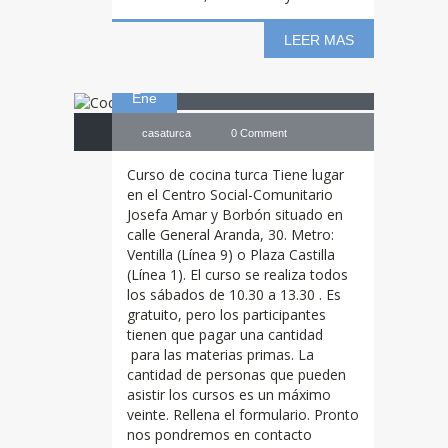
LEER MAS
10
Cocina
Turca
Ene
casaturca
0 Comment
Curso de cocina turca Tiene lugar
en el Centro Social-Comunitario
Josefa Amar y Borbón situado en
calle General Aranda, 30. Metro:
Ventilla (Línea 9) o Plaza Castilla
(Línea 1). El curso se realiza todos
los sábados de 10.30 a 13.30 . Es
gratuito, pero los participantes
tienen que pagar una cantidad
para las materias primas. La
cantidad de personas que pueden
asistir los cursos es un máximo
veinte. Rellena el formulario. Pronto
Los
alumnos ya
nos pondremos en contacto