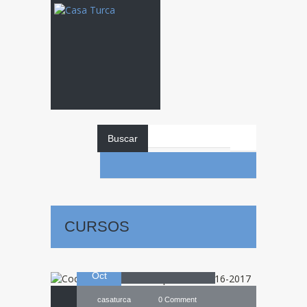
Buscar
Cocina
Turca –
1ª Temporada /
CURSOS
03
2016-2017
Oct
casaturca
0 Comment