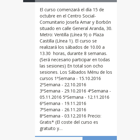
El curso comenzará el día 15 de
octubre en el Centro Social-
Comunitario Josefa Amar y Borbón
situado en calle General Aranda, 30.
Metro: Ventilla (Línea 9) o Plaza
Castilla (Línea 1). El curso se
realizará los sábados de 10.00 a
13.30 horas, durante 8 semanas.
(Será necesario participar en todas
las sesiones) En total son ocho
sesiones. Los Sábados Ménu de los
cursos 1ªSemana - 15.10.2016
2ªSemana - 22.10.2016
3ªSemana - 29.10.2016 4ªSemana -
05.11.2016 5ªSemana - 12.11.2016
6ªSemana - 19.11.2016
Curso
de
7ªSemana - 26.11.2016
8ªSemana - 03.12.2016 Precio:
Gratis* (El coste del curso es
gratuito y…
Verano en la