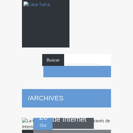
La
Buscar
transformación de
/
ARCHIVES
la política a través
20
de Internet
Oct