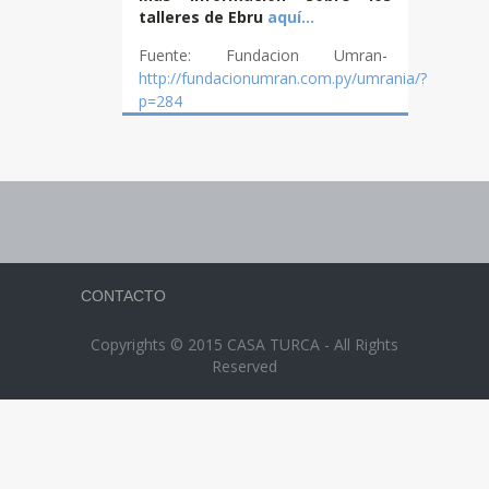
talleres de Ebru
aquí…
Fuente: Fundacion Umran-
http://fundacionumran.com.py/umrania/?
p=284
CONTACTO
Copyrights © 2015 CASA TURCA - All Rights
Reserved