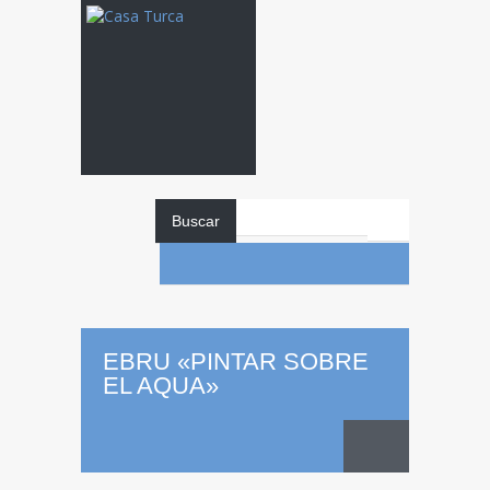
Buscar
EBRU «PINTAR SOBRE
EL AQUA»
EBRU
«Pintar
sobre el aqua»