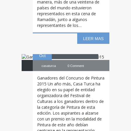
manera, más de una veintena de
Ganadores
del
países del mundo estuvieron
representados en esta cena de
Ramadán, junto a algunos
representantes de los…
Concurso de
LEER MAS
22
Pintura 2015
Oct
casaturca
0 Comment
Ganadores del Concurso de Pintura
2015 Un año más, Casa Turca ha
elegido en su papel de entidad
organizadora del Festival de
Culturas a los ganadores dentro de
la categoría de Pintura de esta
edición. Los aspirantes a alzarse
con un premio en la modalidad de
Pintura de este año debían
centrarse en la representación