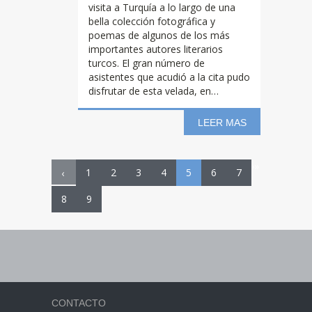
visita a Turquía a lo largo de una
bella colección fotográfica y
poemas de algunos de los más
importantes autores literarios
turcos. El gran número de
asistentes que acudió a la cita pudo
disfrutar de esta velada, en…
LEER MAS
›
»
1
2
3
4
5
6
7
‹
8
9
CONTACTO