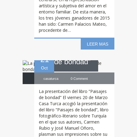
artística y subjetiva del amor en el
entorno familiar. De esta manera,
La
presentación
los tres jóvenes ganadores de 2015
han sido: Carmen Palacios Mateo,
procedente de…
del libro ”Paisajes
LEER MAS
21
de bondad”
Oct
casaturca
0 Comment
La presentación del libro ”Paisajes
de bondad” El viernes 20 de Marzo
Casa Turca acogió la presentación
del libro “Paisajes de bondad”, libro
fotográfico-literario sobre Turquía
en el que sus autores, Carmen
Rubio y José Manuel Oñoro,
plasman sus impresiones sobre su