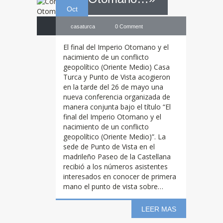
Oct
casaturca
0 Comment
El final del Imperio Otomano y el
nacimiento de un conflicto
geopolítico (Oriente Medio) Casa
Turca y Punto de Vista acogieron
en la tarde del 26 de mayo una
nueva conferencia organizada de
manera conjunta bajo el título “El
final del Imperio Otomano y el
nacimiento de un conflicto
Concurso
de
geopolítico (Oriente Medio)”. La
sede de Punto de Vista en el
madrileño Paseo de la Castellana
Cocina Turca – 1ª
recibió a los números asistentes
interesados en conocer de primera
mano el punto de vista sobre…
Temporada de
LEER MAS