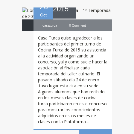
26
2015
Oct
casaturca
0 Comment
Casa Turca quiso agradecer a los
participantes del primer turno de
Cocina Turca de 2015 su asistencia
a la actividad organizando un
concurso, yal y como suele hacer la
asociación al finalizar cada
temporada del taller culinario. El
pasado sábado día 24 de enero
tuvo lugar esta cita en su sede.
Fiesta
de Noé
Algunos alumnos que han recibido
en los meses clases de cocina
turca participaron en este concurso
en la Basilica San
para mostrar los conocimientos
adquiridos en estos meses de
clases con la Plataforma…
Francisco El