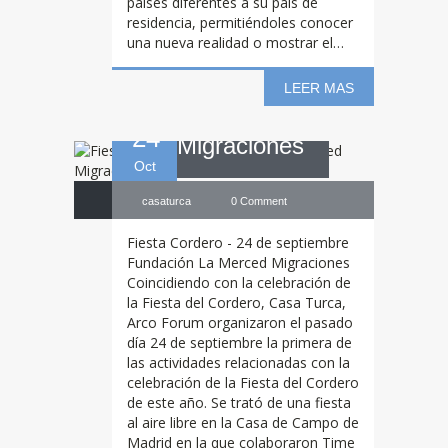
– Fundación La
países diferentes a su país de
residencia, permitiéndoles conocer
una nueva realidad o mostrar el…
Merced
LEER MAS
24
Migraciones
Oct
casaturca
0 Comment
Fiesta Cordero - 24 de septiembre
Fundación La Merced Migraciones
Coincidiendo con la celebración de
la Fiesta del Cordero, Casa Turca,
Arco Forum organizaron el pasado
día 24 de septiembre la primera de
las actividades relacionadas con la
celebración de la Fiesta del Cordero
de este año. Se trató de una fiesta
al aire libre en la Casa de Campo de
3ª
Cena de
Madrid en la que colaboraron Time