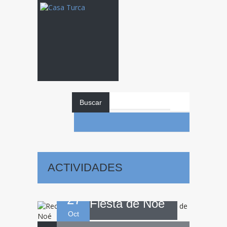
Buscar
Recital
de Ney
ACTIVIDADES
y celebración de la
27
Fiesta de Noé
Oct