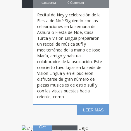
casaturca
0 Comment
Recital de Ney y celebración de la
Fiesta de Noé Siguiendo con las
celebraciones en la semana de
Ashura o Fiesta de Noé, Casa
Turca y Vision Lingua prepararon
un recital de música sufí y
mediterránea de la mano de Jose
María, amigo y habitual
colaborador de la asociación. Este
concierto tuvo lugar en la sede de
Vision Lingua y en él pudieron
2ª
Jornada de
disfrutarse de gran número de
piezas musicales de estilo sufí y
con las vistas puestas hacia
oriente, como…
Turquía en la
LEER MAS
27
URJC
Oct