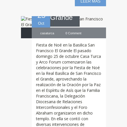
LEER MAS
25
Grande
Oct
casaturca
0 Comment
Fiesta de Noé en la Basilica San
Francisco El Grande El pasado
domingo 25 de octubre Casa Turca
y Arco Forum comenzaron las
celebraciones por la Fiesta de Noé
en la Real Basílica de San Francisco
el Grande, aprovechando la
realización de la Oración por la Paz
en el Espíritu de Asís que la Familia
Franciscana, la Delegación
CAIXAFORUM
Diocesana de Relaciones
Interconfesionales y el Foro
Abraham organizaron en dicho
se convierte en un
templo. En ella se contó con
diversas intervenciones de