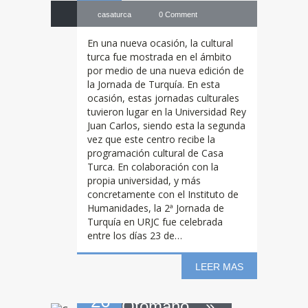
casaturca
0 Comment
En una nueva ocasión, la cultural
turca fue mostrada en el ámbito
por medio de una nueva edición de
la Jornada de Turquía. En esta
ocasión, estas jornadas culturales
tuvieron lugar en la Universidad Rey
Juan Carlos, siendo esta la segunda
vez que este centro recibe la
programación cultural de Casa
Conferencia:
Turca. En colaboración con la
propia universidad, y más
concretamente con el Instituto de
“El final del
Humanidades, la 2ª Jornada de
Turquía en URJC fue celebrada
entre los días 23 de…
Imperio
LEER MAS
26
Otomano…»