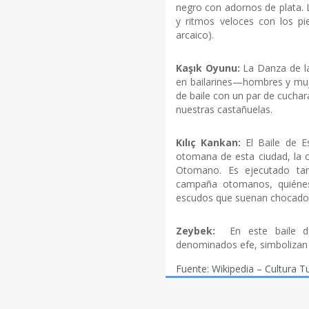
negro con adornos de plata. 
y ritmos veloces con los pi
arcaico).
Kaşık Oyunu:
La Danza de la
en bailarines—hombres y mu
de baile con un par de cucha
nuestras castañuelas.
Kılıç Kankan:
El Baile de E
otomana de esta ciudad, la cu
Otomano. Es ejecutado tan
campaña otomanos, quiénes 
escudos que suenan chocados 
Zeybek:
En este baile del
denominados efe, simbolizan e
Fuente: Wikipedia – Cultura T