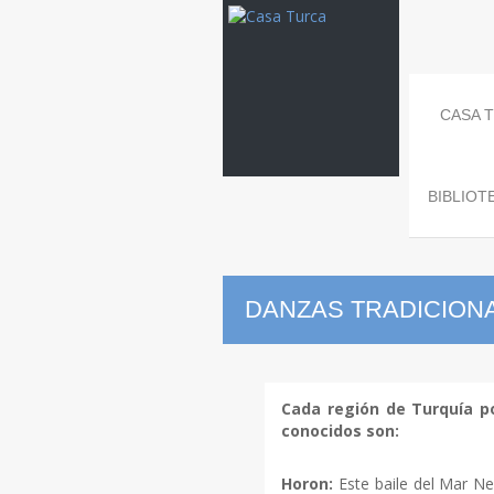
CASA 
BIBLIOT
DANZAS TRADICION
Danzas
Trad
Cada región de Turquía po
conocidos son:
Horon:
Este baile del Mar N