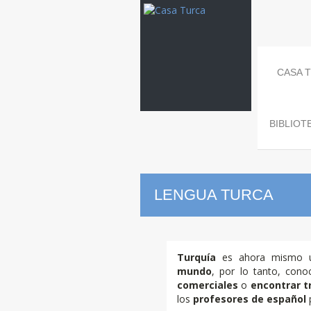
CASA 
BIBLIOT
LENGUA TURCA
Lengua
Tur
Turquía
es ahora mismo 
mundo
, por lo tanto, cono
comerciales
o
encontrar t
los
profesores de español
p