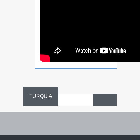
TURQUIA
Danza
Sufí –…
Fiestas
Turquía
Turquía