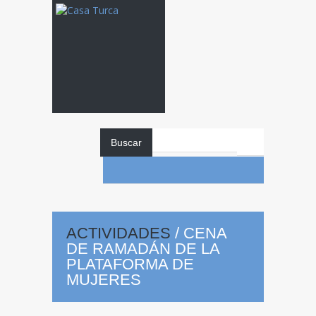
Buscar
Cena
de
Ramadán de la
ACTIVIDADES
/
CENA
DE RAMADÁN DE LA
PLATAFORMA DE
MUJERES
Plataforma de