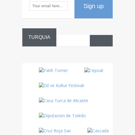
Sign up
TURQUIA
Danza
Sufí –…
Fiestas
Turquía
Turquía