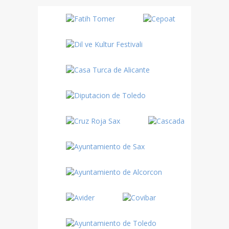
Danza
Sufí –…
Fiestas
Turquía
Turquía