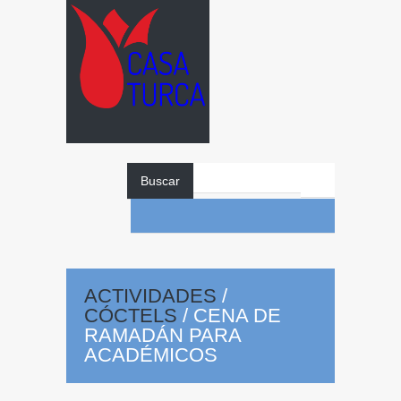
Buscar
ACTIVIDADES
/
CÓCTELS
/
CENA DE
RAMADÁN PARA
ACADÉMICOS
Cena
de