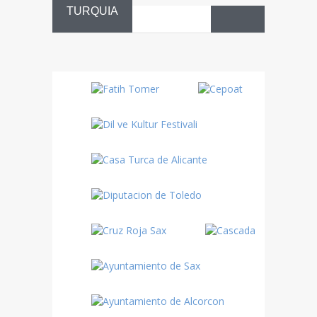
TURQUIA
Danza
Sufí –…
Fiestas
Turquía
Turquía