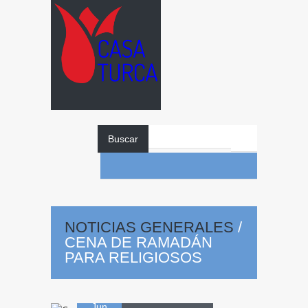
Buscar
Cena
de
NOTICIAS GENERALES
/
CENA DE RAMADÁN
Ramadán para
PARA RELIGIOSOS
17
Religiosos
Jun