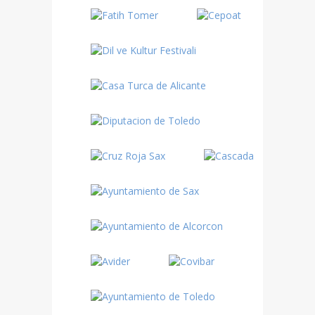
Danza
Sufí –…
Fiestas
Turquía
Turquía