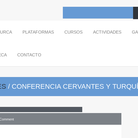
TURCA
PLATAFORMAS
CURSOS
ACTIVIDADES
GA
ECA
CONTACTO
ES
/
CONFERENCIA CERVANTES Y TURQU
ia
Cervantes y Turquía
 Comment
rvantes . conferencias . Cuarto Centenario . Don Quijote de la Mancha .
 turquia . UAH .