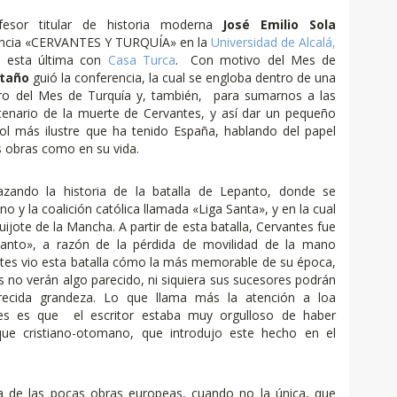
ofesor titular de historia moderna
José Emilio Sola
encia «CERVANTES Y TURQUÍA» en la
Universidad de Alcalá,
de esta última con
Casa Turca
. Con motivo del Mes de
staño
guió la conferencia, la cual se engloba dentro de una
tro del Mes de Turquía y, también, para sumarnos a las
tenario de la muerte de Cervantes, y así dar un pequeño
ol más ilustre que ha tenido España, hablando del papel
s obras como en su vida.
zando la historia de la batalla de Lepanto, donde se
 y la coalición católica llamada «Liga Santa», y en la cual
uijote de la Mancha. A partir de esta batalla, Cervantes fue
nto», a razón de la pérdida de movilidad de la mano
antes vio esta batalla cómo la más memorable de su época,
 no verán algo parecido, ni siquiera sus sucesores podrán
arecida grandeza. Lo que llama más la atención a loa
tes es que el escritor estaba muy orgulloso de haber
ue cristiano-otomano, que introdujo este hecho en el
a de las pocas obras europeas, cuando no la única, que