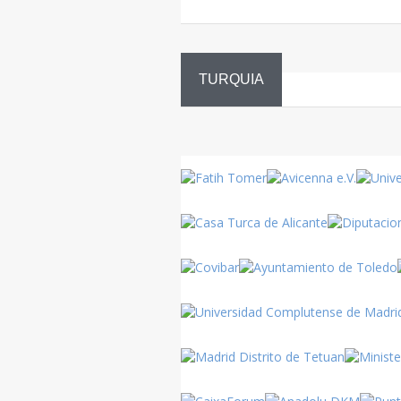
TURQUIA
Danza
Sufí –…
Turquía