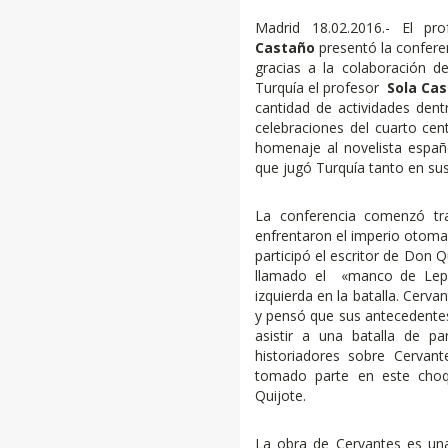
Madrid 18.02.2016.- El pr
Castaño
presentó la confer
gracias a la colaboración 
Turquía el profesor
Sola Ca
cantidad de actividades den
celebraciones del cuarto cen
homenaje al novelista españ
que jugó Turquía tanto en su
La conferencia comenzó tra
enfrentaron el imperio otomano
participó el escritor de Don Q
llamado el «manco de Lepa
izquierda en la batalla. Cerv
y pensó que sus antecedentes
asistir a una batalla de p
historiadores sobre Cervan
tomado parte en este choq
Quijote.
La obra de Cervantes es un