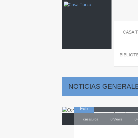
CASA 
BIBLIOT
NOTICIAS GENERAL
18
Conferenc
Feb
casaturca
0 Views
0
Alcalá de Henares . Casa Turca . Ce
Mes de Turquía . muerte Cervantes .