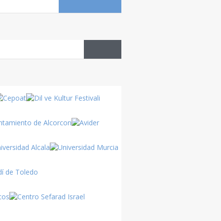
Datos
del país
Cultura
Turca
Turquía
Turquía