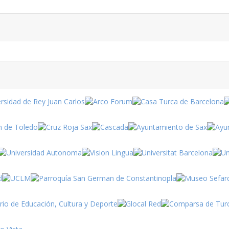
Fiestas
en Turquía
Turismo
Turquía
Turquía