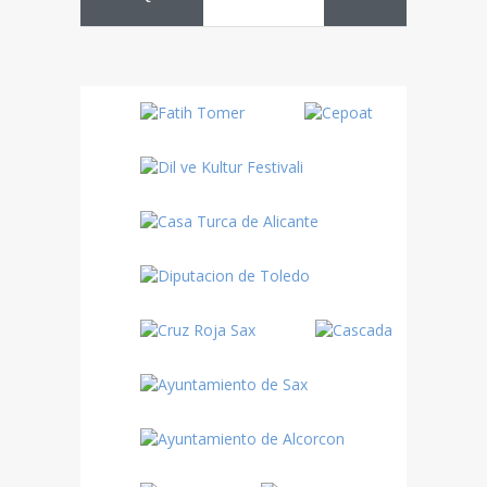
Danza
Sufí –…
Fiestas
Turquía
Turquía