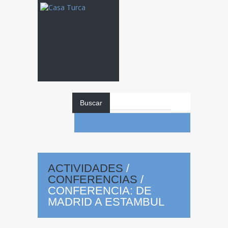
Buscar
Conferencia:
ACTIVIDADES
/
CONFERENCIAS
/
CONFERENCIA: DE
De Madrid a
MADRID A ESTAMBUL
02
Estambul