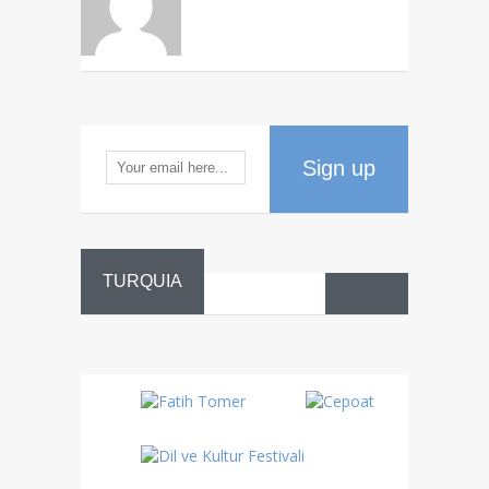
Sign up
TURQUIA
Danza
Sufí –…
Fiestas
Turquía
Turquía