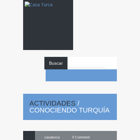
Buscar
Conociendo
ACTIVIDADES
/
CONOCIENDO TURQUÍA
20
Turquía
Feb
casaturca
0 Comment