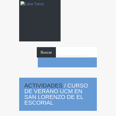
Buscar
Curso
de
Verano UCM en
ACTIVIDADES
/
CURSO
DE VERANO UCM EN
SAN LORENZO DE EL
ESCORIAL
San Lorenzo de El