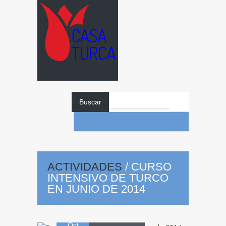
Buscar
Curso
intensivo
ACTIVIDADES
/
CURSO
INTENSIVO DE TURCO
de turco en junio
EN JUNIO DE 2014
29
de 2014
Oct