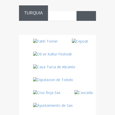
TURQUIA
Danza
Sufí –…
Fiestas
Turquía
Turquía