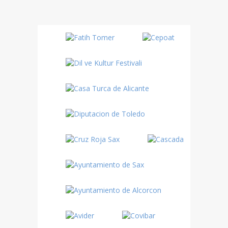
Danza
Sufí –…
Fiestas
Turquía
Turquía