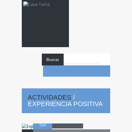
Buscar
ACTIVIDADES
/
Experiencia
EXPERIENCIA POSITIVA
21
positiva
Oct