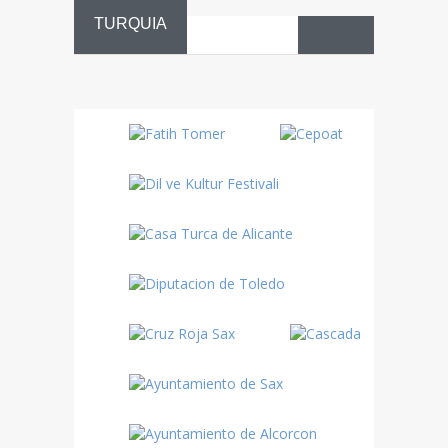
TURQUIA
Danza
Sufí –…
Fiestas
Turquía
Turquía