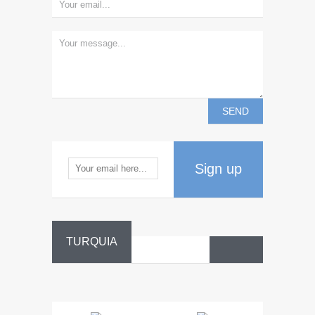
Sign up
TURQUIA
Danza
Sufí –…
Fiestas