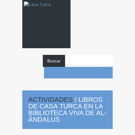
Buscar
Libros
de Casa
Turca en la
ACTIVIDADES
/
LIBROS
DE CASA TURCA EN LA
BIBLIOTECA VIVA DE AL-
ÁNDALUS
Biblioteca Viva de