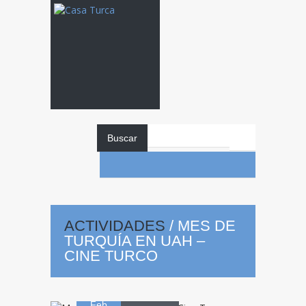
Buscar
Mes
de Turquía
ACTIVIDADES
/
MES DE
TURQUÍA EN UAH –
en UAH – Cine
CINE TURCO
17
Turco
Feb