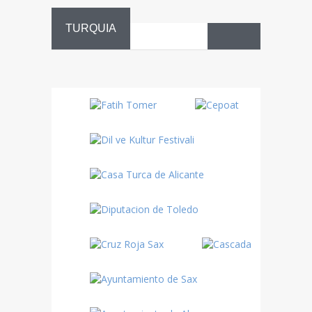
TURQUIA
Danza
Sufí –…
Fiestas
Turquía
Turquía