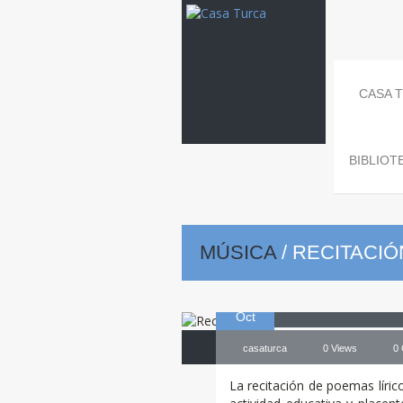
CASA 
BIBLIOT
MÚSICA
/
RECITACIÓ
01
Recitació
Oct
casaturca
0 Views
0
La recitación de poemas lírico