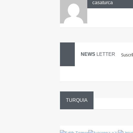
casaturca
NEWS
LETTER
Suscrí
TURQUIA
Danza
Sufí –…