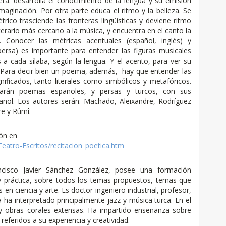
era: desarrolla el conocimiento de la lengua y su emisión
 imaginación. Por otra parte educa el ritmo y la belleza. Se
ico trasciende las fronteras lingüísticas y deviene ritmo
terario más cercano a la música, y encuentra en el canto la
. Conocer las métricas acentuales (español, inglés) y
 persa) es importante para entender las figuras musicales
 a cada sílaba, según la lengua. Y el acento, para ver su
 Para decir bien un poema, además, hay que entender las
gnificados, tanto literales como simbólicos y metafóricos.
tarán poemas españoles, y persas y turcos, con sus
añol. Los autores serán: Machado, Aleixandre, Rodríguez
re y Rûmî.
ón en
eatro-Escritos/recitacion_poetica.htm
ancisco Javier Sánchez González, posee una formación
y práctica, sobre todos los temas propuestos, temas que
 en ciencia y arte. Es doctor ingeniero industrial, profesor,
a ha interpretado principalmente jazz y música turca. En el
 y obras corales extensas. Ha impartido enseñanza sobre
eferidos a su experiencia y creatividad.