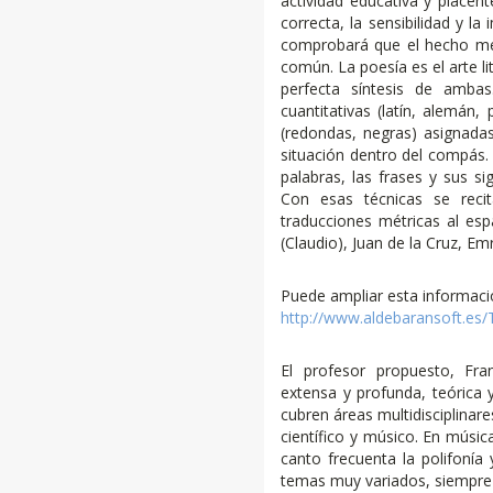
actividad educativa y placent
correcta, la sensibilidad y la
comprobará que el hecho métr
común. La poesía es el arte li
perfecta síntesis de ambas
cuantitativas (latín, alemán,
(redondas, negras) asignadas
situación dentro del compás.
palabras, las frases y sus si
Con esas técnicas se reci
traducciones métricas al esp
(Claudio), Juan de la Cruz, Em
Puede ampliar esta informaci
http://www.aldebaransoft.es/T
El profesor propuesto, Fr
extensa y profunda, teórica 
cubren áreas multidisciplinares
científico y músico. En músic
canto frecuenta la polifonía
temas muy variados, siempre r