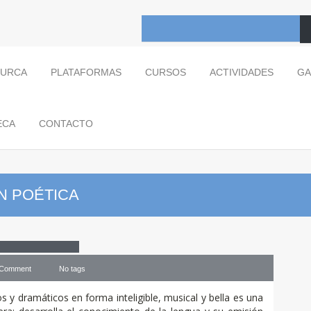
TURCA
PLATAFORMAS
CURSOS
ACTIVIDADES
GA
ECA
CONTACTO
N POÉTICA
n
Poética
 Comment
No tags
s y dramáticos en forma inteligible, musical y bella es una