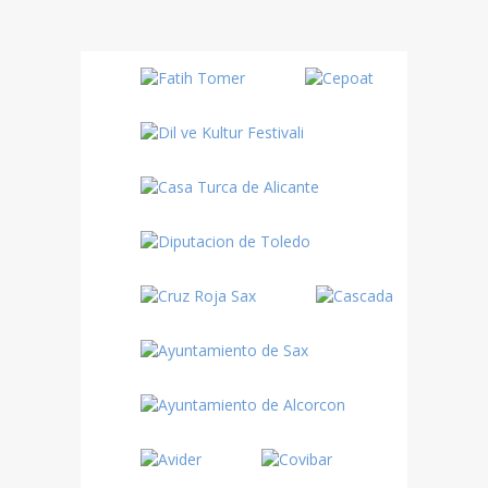
Danza
Sufí –…
Fiestas
Turquía
Turquía