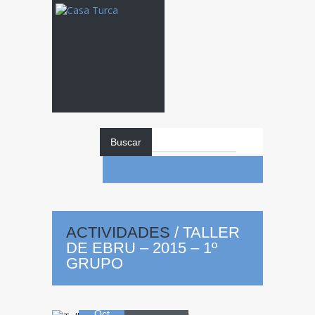
Buscar
Taller
de Ebru –
ACTIVIDADES
/
TALLER
DE EBRU – 2015 – 1º
2015 – 1º
GRUPO
01
Grupo
Oct