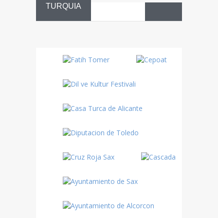
TURQUIA
Danza
Sufí –…
Fiestas
Turquía
Turquía