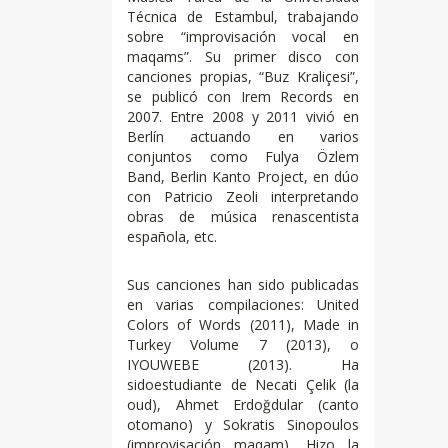
Técnica de Estambul, trabajando
sobre “improvisación vocal en
maqams”. Su primer disco con
canciones propias, “Buz Kraliçesi”,
se publicó con Irem Records en
2007. Entre 2008 y 2011 vivió en
Berlín actuando en varios
conjuntos como Fulya Özlem
Band, Berlin Kanto Project, en dúo
con Patricio Zeoli interpretando
obras de música renascentista
española, etc.
Sus canciones han sido publicadas
en varias compilaciones: United
Colors of Words (2011), Made in
Turkey Volume 7 (2013), o
IYOUWEBE (2013). Ha
sidoestudiante de Necati Çelik (la
oud), Ahmet Erdoğdular (canto
otomano) y Sokratis Sinopoulos
(improvisación maqam). Hizo la