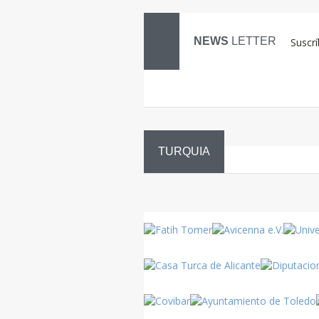
NEWS
LETTER
Suscrí
TURQUIA
Danza
Sufí –…
Turquía