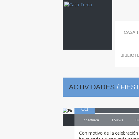
CASA 
BIBLIOT
ACTIVIDADES
/
FIES
18
Fiesta
del 
Oct
casaturca
1 Views
0
Con motivo de la celebración d