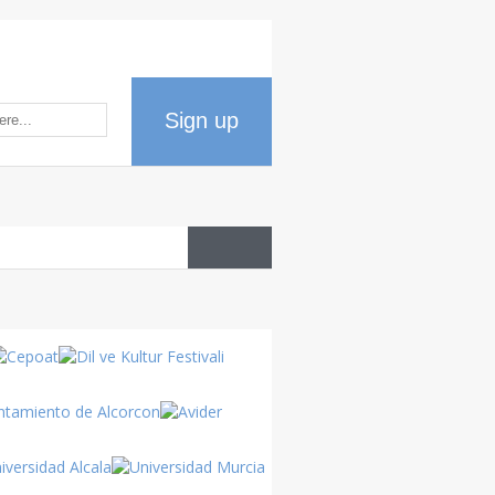
Sign up
Datos
del país
Cultura
Turca
Turquía
Turquía