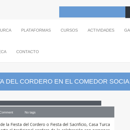
TURCA
PLATAFORMAS
CURSOS
ACTIVIDADES
GA
ECA
CONTACTO
TA DEL CORDERO EN EL COMEDOR SOCI
cordero en el comedor social…
 Comment
No tags
e la Fiesta del Cordero o Fiesta del Sacrificio, Casa Turca